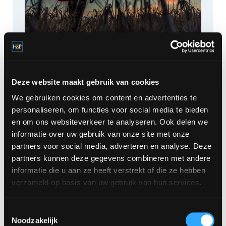
Logica brengt je van A
Deze website maakt gebruik van cookies
naar B. Verbeelding
brengt je overal.
We gebruiken cookies om content en advertenties te
personaliseren, om functies voor social media te bieden
- Albert Einstein
en om ons websiteverkeer te analyseren. Ook delen we
informatie over uw gebruik van onze site met onze
partners voor social media, adverteren en analyse. Deze
partners kunnen deze gegevens combineren met andere
informatie die u aan ze heeft verstrekt of die ze hebben
verzameld op basis van uw gebruik van hun services.
Trend marketing & communicatie
Toestemmingsselectie
Noodzakelijk