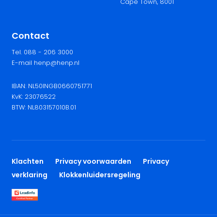
Cape Town, 8001
Contact
Tel. 088 - 206 3000
E-mail henp@henp.nl
IBAN: NL50INGB0660751771
KvK: 23076522
BTW: NL803157010B.01
Klachten
Privacy voorwaarden
Privacy
verklaring
Klokkenluidersregeling