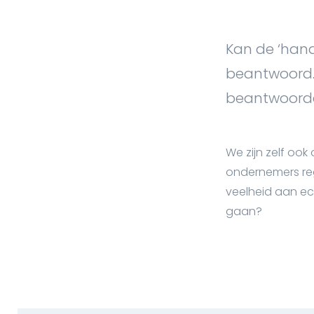
Kan de ‘hand
beantwoord. 
beantwoorde
We zijn zelf oo
ondernemers rege
veelheid aan ec
gaan?