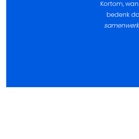
Kortom, wanne
bedenk dan
samenwerke