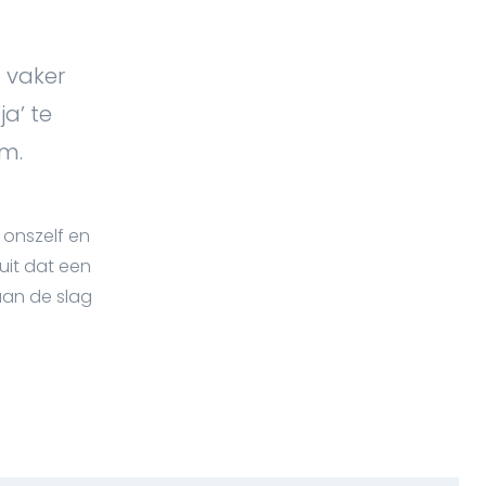
 vaker
a’ te
m.
 onszelf en
uit dat een
aan de slag