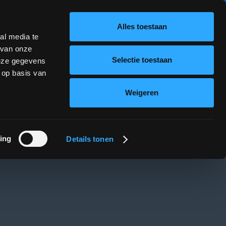
NIEUWS
VACATURES
UPLOAD
INLOGGEN
Alles toestaan
al media te
ioneel
Financieel
Cases
contact
 van onze
Selectie toestaan
deze gegevens
 op basis van
Weigeren
ing
Details tonen