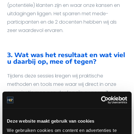
(potentiële) klanten zijn en waar onze kansen en
uitdagingen liggen. Het sparren met mede-
participanten en de 2 docenten hebben wij als
zeer waardevol ervaren.
3. Wat was het resultaat en wat viel
u daarbij op, mee of tegen?
Tijdens deze sessies kregen wij praktische
methoden en tools mee waar wij direct in onze
organisatie mee aan de slag zijn gegaan. Zo
hebben wij geleerd hoe wij binnen onze
organisatie kunnen sturen op het creëren van
waarde en hoe wij onze medewerkers in dit proces
Deze website maakt gebruik van cookies
kunnen betrekken. Immers, hoe breder het
We gebruiken cookies om content en advertenties te