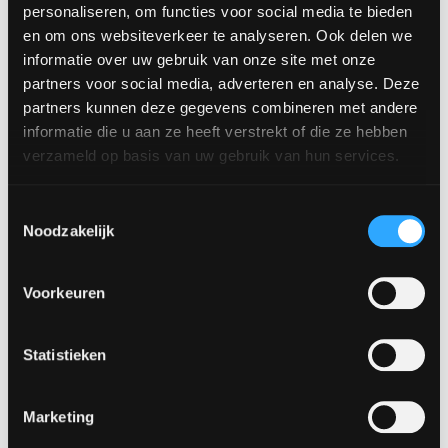
draagvlak binnen een organisatie, hoe groter de
personaliseren, om functies voor social media te bieden
kans op succes! Niet geheel onbelangrijk….wij weten
en om ons websiteverkeer te analyseren. Ook delen we
nu ook hoe wij waardecreatie kunnen meten. Zo
informatie over uw gebruik van onze site met onze
kunnen wij direct het effect van onze inspanningen
partners voor social media, adverteren en analyse. Deze
partners kunnen deze gegevens combineren met andere
zien en waar nodig bijsturen.
informatie die u aan ze heeft verstrekt of die ze hebben
verzameld op basis van uw gebruik van hun services.
4. Wat adviseert u collega-
Toestemmingsselectie
ondernemers?
Noodzakelijk
Kort maar krachtig: wil je meer uit je organisatie
halen, meld je dan aan voor deze Boardroom! Je
Voorkeuren
leert op praktische wijze invulling te geven aan je
missie, visie en strategie. Je werkt aan een
Statistieken
concreet lange-termijn-plan met een duidelijk doel;
iedereen binnen de organisatie heeft dezelfde
Marketing
focus. Dat is een motiverende maar zeker ook