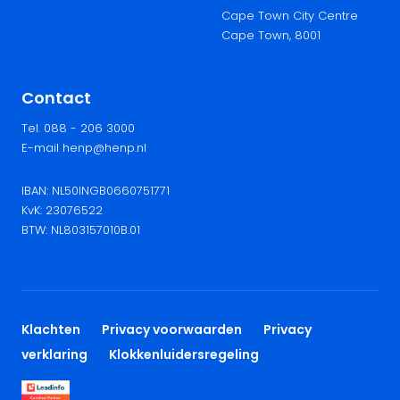
Cape Town City Centre
Cape Town, 8001
Contact
Tel. 088 - 206 3000
E-mail henp@henp.nl
IBAN: NL50INGB0660751771
KvK: 23076522
BTW: NL803157010B.01
Klachten
Privacy voorwaarden
Privacy
verklaring
Klokkenluidersregeling