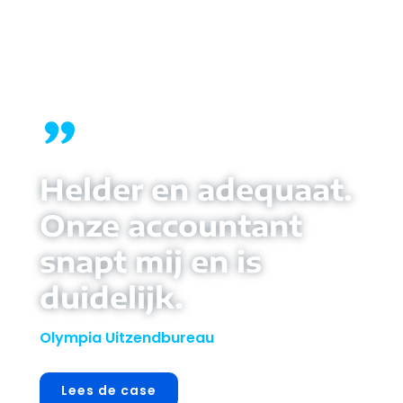
Helder en adequaat.
Onze accountant
snapt mij en is
duidelijk.
Olympia Uitzendbureau
Lees de case