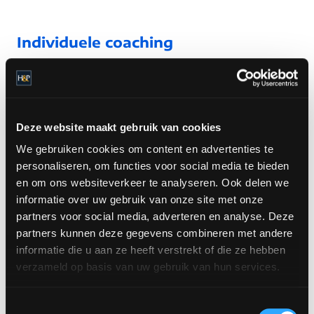
Individuele coaching
Ook bij persoonlijke verandertrajecten kunnen we
een wezenlijke bijdrage leveren. Als bijvoorbeeld
één van uw collega’s niet naar behoren
Deze website maakt gebruik van cookies
functioneert, zich in een stressvolle situatie bevindt
We gebruiken cookies om content en advertenties te
of een stijl van leidinggeven heeft die
personaliseren, om functies voor social media te bieden
contraproductief uitpakt. In dergelijke gevallen is
en om ons websiteverkeer te analyseren. Ook delen we
het dan prettig om iemand van buiten uw
informatie over uw gebruik van onze site met onze
organisatie dit te laten overnemen. Wij kunnen voor
partners voor social media, adverteren en analyse. Deze
iedere situatie individuele coaching aanbieden. Op
partners kunnen deze gegevens combineren met andere
informatie die u aan ze heeft verstrekt of die ze hebben
elk niveau, dus ook voor uzelf.
verzameld op basis van uw gebruik van hun services.
Toestemmingsselectie
Boardroom Strategisch Leiderschap