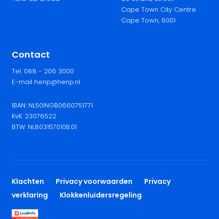
Cape Town City Centre
Cape Town, 8001
Contact
Tel. 088 - 206 3000
E-mail henp@henp.nl
IBAN: NL50INGB0660751771
KvK: 23076522
BTW: NL803157010B.01
Klachten
Privacy voorwaarden
Privacy
verklaring
Klokkenluidersregeling