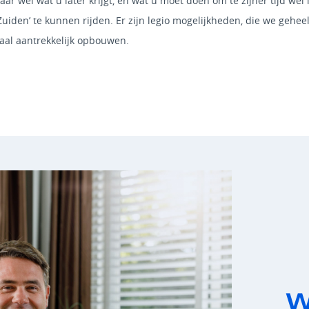
ar wél wat u later krijgt, en wat u moet doen om te zijner tijd wél 
Zuiden’ te kunnen rijden. Er zijn legio mogelijkheden, die we gehe
caal aantrekkelijk opbouwen.
W