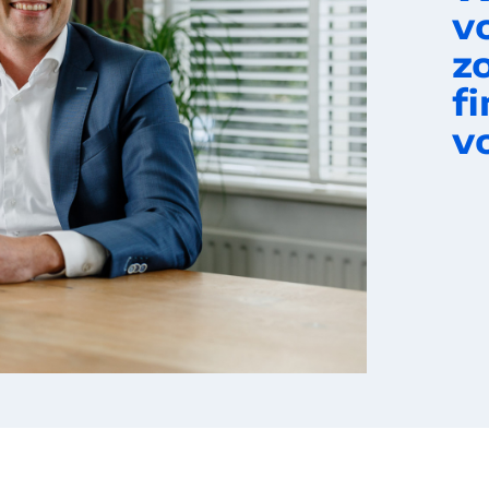
v
z
fi
vo