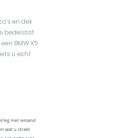
ico’s en dek
de bedelstaf
an een BMW X5
ets u echt
overleg met iemand
en wat u straks