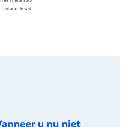
in een nette auto
el conform de wet-
anneer u nu niet