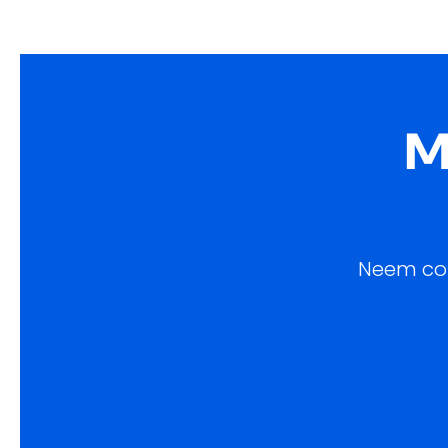
M
Neem con