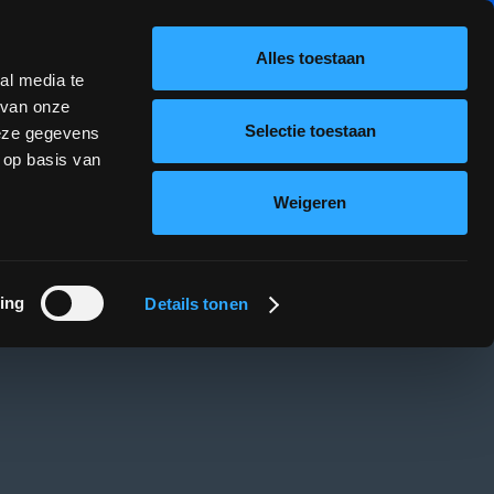
NIEUWS
VACATURES
UPLOAD
INLOGGEN
Alles toestaan
al media te
ioneel
Financieel
Cases
contact
 van onze
Selectie toestaan
deze gegevens
 op basis van
Weigeren
ing
Details tonen