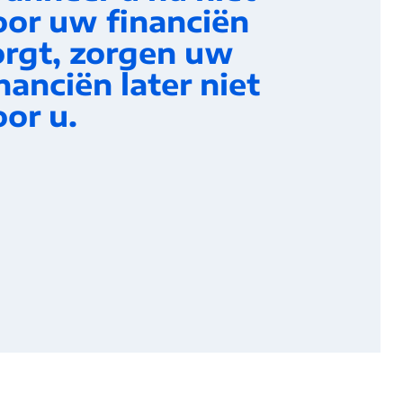
oor uw financiën
orgt, zorgen uw
nanciën later niet
or u.