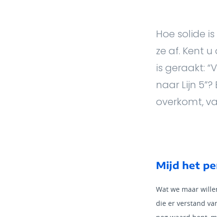
Hoe solide is
ze af. Kent u
is geraakt: 
naar Lijn 5”
overkomt, val
Mijd het p
Wat we maar willen
die er verstand va