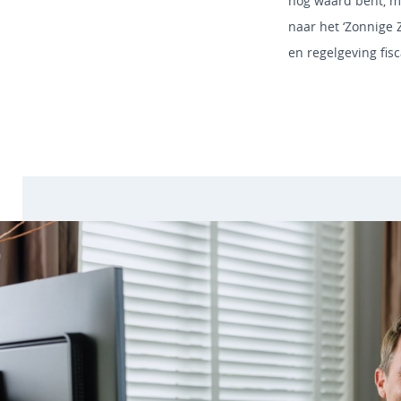
nog waard bent, ma
naar het ‘Zonnige 
en regelgeving fis