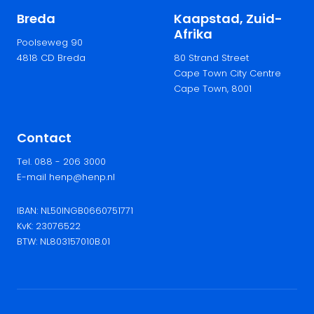
Breda
Kaapstad, Zuid-
Afrika
Poolseweg 90
4818 CD Breda
80 Strand Street
Cape Town City Centre
Cape Town, 8001
Contact
Tel. 088 - 206 3000
E-mail henp@henp.nl
IBAN: NL50INGB0660751771
KvK: 23076522
BTW: NL803157010B.01