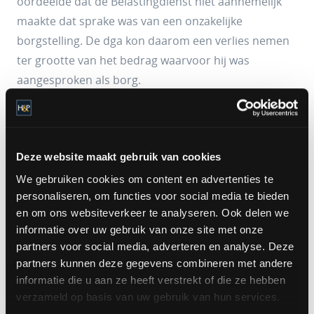
oordeelde dat de Belastingdienst niet aannemelijk
maakte dat sprake was van een onzakelijke
borgstelling. De dga kon daarom een verlies nemen
ter grootte van het bedrag waarvoor hij was
aangesproken als borg.
In de praktijk
Deze website maakt gebruik van cookies
Voorgaande uitspraak betekent niet dat hiermee
We gebruiken cookies om content en advertenties te
elke borgstelling zakelijk is en een eventueel verlies
personaliseren, om functies voor social media te bieden
aftrekbaar. Een en ander is sterk afhankelijk van de
en om ons websiteverkeer te analyseren. Ook delen we
individuele feiten en omstandigheden en de
informatie over uw gebruik van onze site met onze
partners voor social media, adverteren en analyse. Deze
beoordeling daarvan door de Belastingdienst en
partners kunnen deze gegevens combineren met andere
uiteindelijk de rechter.
informatie die u aan ze heeft verstrekt of die ze hebben
verzameld op basis van uw gebruik van hun services.
Houd er verder rekening mee dat wellicht hoger