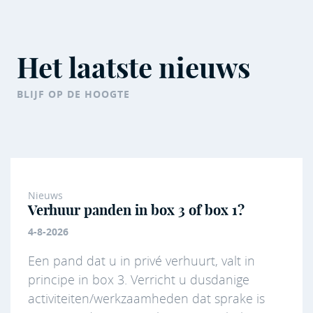
Het laatste nieuws
BLIJF OP DE HOOGTE
Nieuws
Verhuur panden in box 3 of box 1?
4-8-2026
Een pand dat u in privé verhuurt, valt in
principe in box 3. Verricht u dusdanige
activiteiten/werkzaamheden dat sprake is