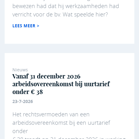
bewezen had dat hij werkzaamheden had
verricht voor de bv. Wat speelde hier?
LEES MEER >
Nieuws
Vanaf 31 december 2026
arbeidsovereenkomst bij uurtarief
onder € 38
23-7-2026
Het rechtsvermoeden van een
arbeidsovereenkomst bij een uurtarief
onder