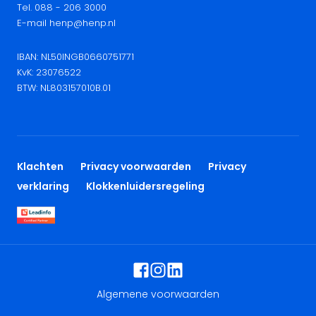
Tel. 088 - 206 3000
E-mail henp@henp.nl
IBAN: NL50INGB0660751771
KvK: 23076522
BTW: NL803157010B.01
Klachten
Privacy voorwaarden
Privacy
verklaring
Klokkenluidersregeling
Algemene voorwaarden