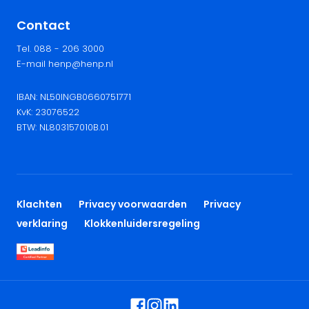
Contact
Tel. 088 - 206 3000
E-mail henp@henp.nl
IBAN: NL50INGB0660751771
KvK: 23076522
BTW: NL803157010B.01
Klachten
Privacy voorwaarden
Privacy
verklaring
Klokkenluidersregeling