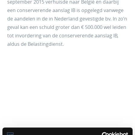
september 2015 verhuisde naar België en daarbij
een conserverende aanslag IB is opgelegd vanwege
de aandelen in de in Nederland gevestigde bv. In zo’n
geval kan een schuld groter dan € 500.000 wel leiden
tot invordering van de conserverende aanslag IB,
aldus de Belastingdienst.