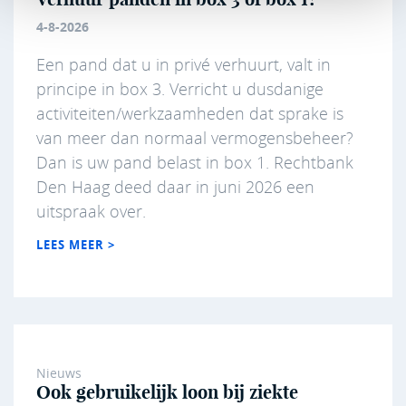
4-8-2026
Een pand dat u in privé verhuurt, valt in
principe in box 3. Verricht u dusdanige
activiteiten/werkzaamheden dat sprake is
van meer dan normaal vermogensbeheer?
Dan is uw pand belast in box 1. Rechtbank
Den Haag deed daar in juni 2026 een
uitspraak over.
LEES MEER >
Nieuws
Ook gebruikelijk loon bij ziekte