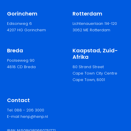
Gorinchem
Rotterdam
Edisonweg 6
Lichtenauerlaan 114-120
4207 HG Gorinchem
3062 ME Rotterdam
Breda
Kaapstad, Zuid-
Afrika
Poolseweg 90
4818 CD Breda
80 Strand Street
Cape Town City Centre
Cape Town, 8001
Contact
Tel. 088 - 206 3000
E-mail henp@henp.nl
IBAN: NL50INGB0660751771