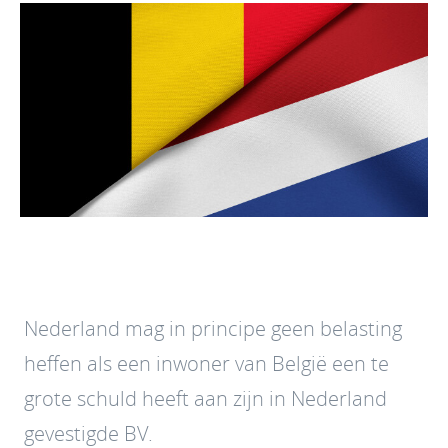
Nederland mag in principe geen belasting
heffen als een inwoner van België een te
grote schuld heeft aan zijn in Nederland
gevestigde BV.