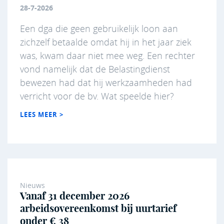
28-7-2026
Een dga die geen gebruikelijk loon aan
zichzelf betaalde omdat hij in het jaar ziek
was, kwam daar niet mee weg. Een rechter
vond namelijk dat de Belastingdienst
bewezen had dat hij werkzaamheden had
verricht voor de bv. Wat speelde hier?
LEES MEER >
Nieuws
Vanaf 31 december 2026
arbeidsovereenkomst bij uurtarief
onder € 38